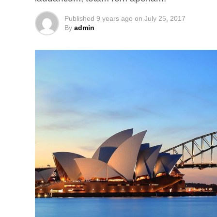
Published
9 years ago
on
July 25, 2017
By
admin