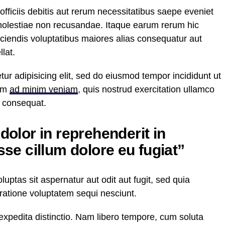
ficiis debitis aut rerum necessitatibus saepe eveniet
 molestiae non recusandae. Itaque earum rerum hic
iciendis voluptatibus maiores alias consequatur aut
lat.
ur adipisicing elit, sed do eiusmod tempor incididunt ut
nim
ad minim veniam
, quis nostrud exercitation ullamco
o consequat.
 dolor in reprehenderit in
esse cillum dolore eu fugiat”
ptas sit aspernatur aut odit aut fugit, sed quia
ratione voluptatem sequi nesciunt.
expedita distinctio. Nam libero tempore, cum soluta