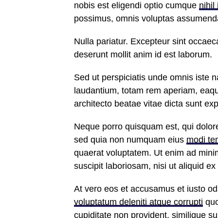
nobis est eligendi optio cumque
nihil
possimus, omnis voluptas assumenda 
Nulla pariatur. Excepteur sint occaeca
deserunt mollit anim id est laborum.
Sed ut perspiciatis unde omnis iste 
laudantium, totam rem aperiam, eaque 
architecto beatae vitae dicta sunt exp
Neque porro quisquam est, qui dolorem
sed quia non numquam eius
modi te
quaerat voluptatem. Ut enim ad mini
suscipit laboriosam, nisi ut aliquid 
At vero eos et accusamus et iusto od
voluptatum deleniti atque corrupti
quo
cupiditate non provident, similique sun