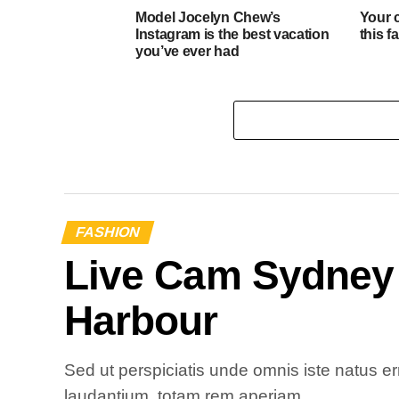
Model Jocelyn Chew’s
Your 
Instagram is the best vacation
this f
you’ve ever had
FASHION
Live Cam Sydney 
Harbour
Sed ut perspiciatis unde omnis iste natus 
laudantium, totam rem aperiam.