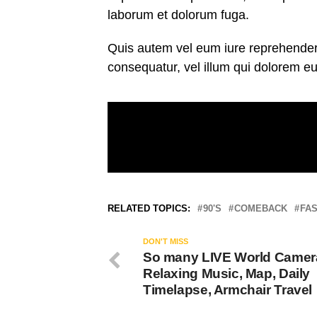
laborum et dolorum fuga.
Quis autem vel eum iure reprehenderit
consequatur, vel illum qui dolorem eu
RELATED TOPICS:
90'S
COMEBACK
FA
DON'T MISS
So many LIVE World Camer
Relaxing Music, Map, Daily
Timelapse, Armchair Travel