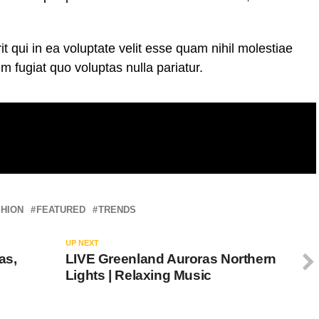
 qui in ea voluptate velit esse quam nihil molestiae
m fugiat quo voluptas nulla pariatur.
SHION
FEATURED
TRENDS
UP NEXT
as,
LIVE Greenland Auroras Northern
Lights | Relaxing Music