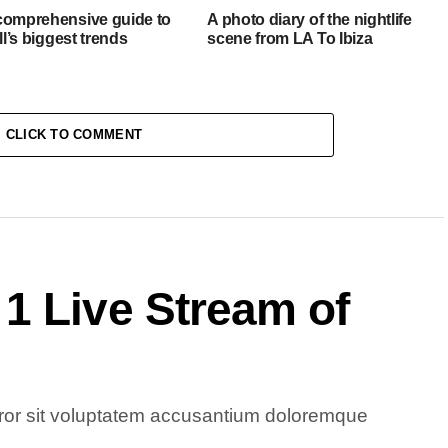
comprehensive guide to
A photo diary of the nightlife
all’s biggest trends
scene from LA To Ibiza
CLICK TO COMMENT
1 Live Stream of
error sit voluptatem accusantium doloremque