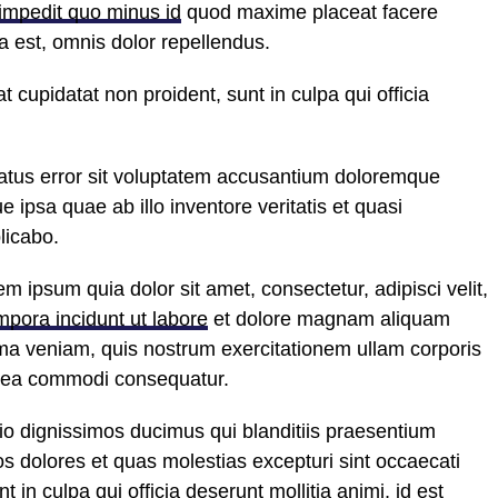
 impedit quo minus id
quod maxime placeat facere
est, omnis dolor repellendus.
t cupidatat non proident, sunt in culpa qui officia
natus error sit voluptatem accusantium doloremque
ipsa quae ab illo inventore veritatis et quasi
licabo.
 ipsum quia dolor sit amet, consectetur, adipisci velit,
mpora incidunt ut labore
et dolore magnam aliquam
ma veniam, quis nostrum exercitationem ullam corporis
ex ea commodi consequatur.
io dignissimos ducimus qui blanditiis praesentium
s dolores et quas molestias excepturi sint occaecati
t in culpa qui officia deserunt mollitia animi, id est