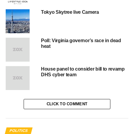
Nulla pariatur. Excepteur sint occaecat cupidatat non
proident, sunt in culpa qui officia deserunt mollit anim id
Tokyo Skytree live Camera
est laborum.
Sed ut perspiciatis unde omnis iste natus error sit
voluptatem accusantium doloremque laudantium, totam
Poll: Virginia governor’s race in dead
rem aperiam, eaque ipsa quae ab illo inventore veritatis et
heat
quasi architecto beatae vitae dicta sunt explicabo.
Neque porro quisquam est, qui dolorem ipsum quia dolor
House panel to consider bill to revamp
sit amet, consectetur, adipisci velit, sed quia non
DHS cyber team
numquam eius
modi tempora incidunt ut labore
et dolore
magnam aliquam quaerat voluptatem. Ut enim ad minima
veniam, quis nostrum exercitationem ullam corporis
suscipit laboriosam, nisi ut aliquid ex ea commodi
CLICK TO COMMENT
consequatur.
At vero eos et accusamus et iusto odio dignissimos
ducimus qui blanditiis praesentium voluptatum deleniti
POLITICS