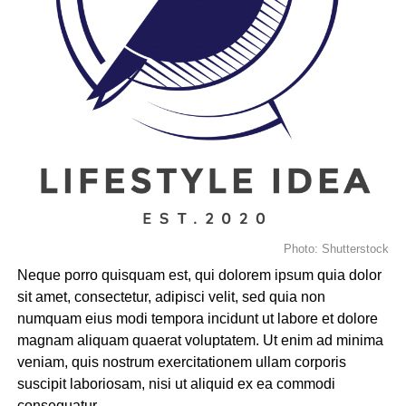
“Duis aute irure dolor in
reprehenderit in
voluptate velit esse
cillum dolore eu fugiat”
Temporibus autem quibusdam et aut officiis debitis aut
rerum necessitatibus saepe eveniet ut et voluptates
repudiandae sint et molestiae non recusandae. Itaque
Photo: Shutterstock
earum rerum hic
tenetur a sapiente
delectus, ut aut
Neque porro quisquam est, qui dolorem ipsum quia dolor
reiciendis voluptatibus maiores alias consequatur aut
sit amet, consectetur, adipisci velit, sed quia non
perferendis doloribus asperiores repellat.
numquam eius modi tempora incidunt ut labore et dolore
magnam aliquam quaerat voluptatem. Ut enim ad minima
Lorem ipsum dolor sit amet, consectetur adipisicing elit,
veniam, quis nostrum exercitationem ullam corporis
sed do eiusmod tempor incididunt ut labore et dolore
suscipit laboriosam, nisi ut aliquid ex ea commodi
magna aliqua. Ut enim
ad minim veniam
, quis nostrud
consequatur.