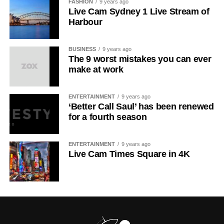
FASHION
9 years ago
Live Cam Sydney 1 Live Stream of
Harbour
BUSINESS
9 years ago
The 9 worst mistakes you can ever
make at work
ENTERTAINMENT
9 years ago
‘Better Call Saul’ has been renewed
for a fourth season
ENTERTAINMENT
9 years ago
Live Cam Times Square in 4K