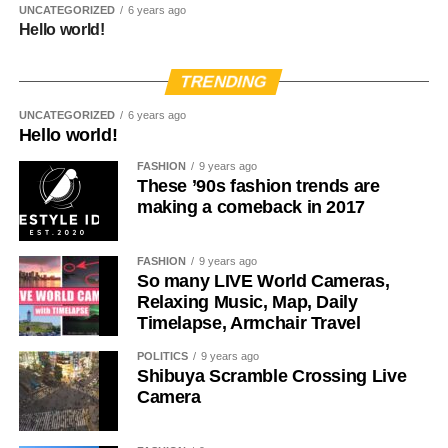
UNCATEGORIZED
6 years ago
cumque nihil impedit quo minus id quod maxime placeat
Hello world!
facere possimus, omnis voluptas assumenda est, omnis
dolor repellendus.
TRENDING
Nulla pariatur. Excepteur sint occaecat cupidatat non
UNCATEGORIZED
6 years ago
Hello world!
proident, sunt in culpa qui officia deserunt mollit anim id
est laborum.
FASHION
9 years ago
These ’90s fashion trends are
Sed ut perspiciatis unde omnis iste natus error sit
making a comeback in 2017
voluptatem accusantium doloremque laudantium, totam
rem aperiam, eaque ipsa quae ab illo inventore veritatis et
FASHION
9 years ago
quasi architecto beatae vitae dicta sunt explicabo.
So many LIVE World Cameras,
Relaxing Music, Map, Daily
Timelapse, Armchair Travel
POLITICS
9 years ago
Shibuya Scramble Crossing Live
Camera