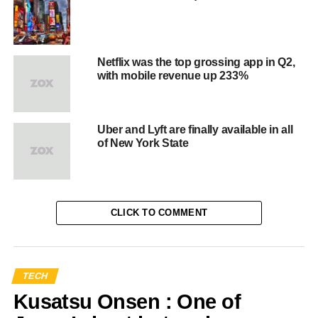
magnam aliquam quaerat voluptatem. Ut enim ad minima
veniam, quis nostrum exercitationem ullam corporis
suscipit laboriosam, nisi ut aliquid ex ea commodi
consequatur.
Netflix was the top grossing app in Q2,
with mobile revenue up 233%
At vero eos et accusamus et iusto odio dignissimos
ducimus qui blanditiis praesentium voluptatum deleniti
atque corrupti quos dolores et quas
molestias excepturi
Uber and Lyft are finally available in all
sint
occaecati cupiditate non provident, similique sunt in
of New York State
culpa qui officia deserunt mollitia animi, id est laborum et
dolorum fuga.
Quis autem vel eum iure reprehenderit qui in ea voluptate
CLICK TO COMMENT
velit esse quam nihil molestiae consequatur, vel illum qui
dolorem eum fugiat quo voluptas nulla pariatur.
“Duis aute irure dolor in
TECH
Kusatsu Onsen : One of
reprehenderit in