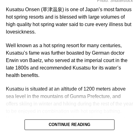
Photo: Shutterstock
eos qui ratione voluptatem sequi nesciunt.
Kusatsu Onsen (草津温泉) is one of Japan’s most famous
hot spring resorts and is blessed with large volumes of
RELATED TOPICS:
CARS
FORD
SPEED
TECH
high quality hot spring water said to cure every illness but
lovesickness.
UP NEXT
Kusatsu Onsen : One of Japan’s best hot spring
resorts
Well known as a hot spring resort for many centuries,
Kusatsu’s fame was further boasted by German doctor
DON'T MISS
Bangkok | Thailand | Livestream 24/7 | Sathorn
Erwin von Baelz, who served at the imperial court in the
Road, Silom | 4K
late 1800s and recommended Kusatsu for its water’s
health benefits.
Kusatsu is situated at an altitude of 1200 meters above
sea level in the mountains of Gunma Prefecture, and
offers skiing in winter and hiking during the rest of the year
to be enjoyed in combination with hot spring bathing.
Kusatsu is also located along Japan’s Romantic Road.
CONTINUE READING