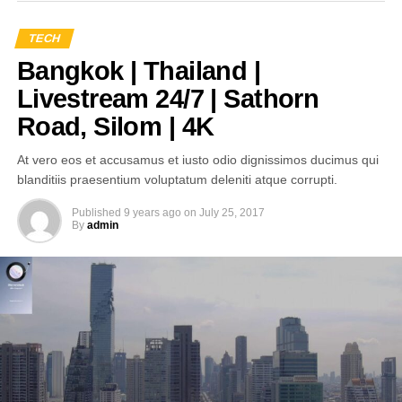
TECH
Bangkok | Thailand |
Livestream 24/7 | Sathorn
Road, Silom | 4K
At vero eos et accusamus et iusto odio dignissimos ducimus qui
blanditiis praesentium voluptatum deleniti atque corrupti.
Published
9 years ago
on
July 25, 2017
By
admin