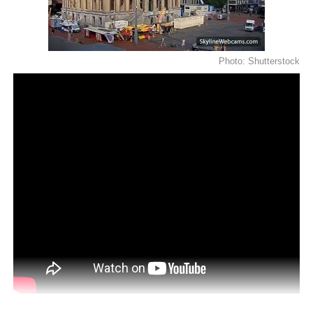
“Duis aute irure dolor in
reprehenderit in
Photo: Shutterstock
voluptate velit esse
cillum dolore eu fugiat”
Temporibus autem quibusdam et aut officiis debitis aut
rerum necessitatibus saepe eveniet ut et voluptates
repudiandae sint et molestiae non recusandae. Itaque
earum rerum hic
tenetur a sapiente
delectus, ut aut
reiciendis voluptatibus maiores alias consequatur aut
perferendis doloribus asperiores repellat.
Lorem ipsum dolor sit amet, consectetur adipisicing elit,
sed do eiusmod tempor incididunt ut labore et dolore
magna aliqua. Ut enim
ad minim veniam
, quis nostrud
exercitation ullamco laboris nisi ut aliquip ex ea commodo